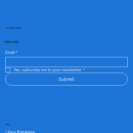
Suscribete ahora
IGBIN LABS
Email
*
Yes, subscribe me to your newsletter.
*
Submit
Shop
Línea Batukeira