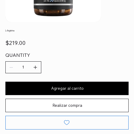
L-Arginina
Precio
$219.00
QUANTITY
Agregar al carrito
Realizar compra