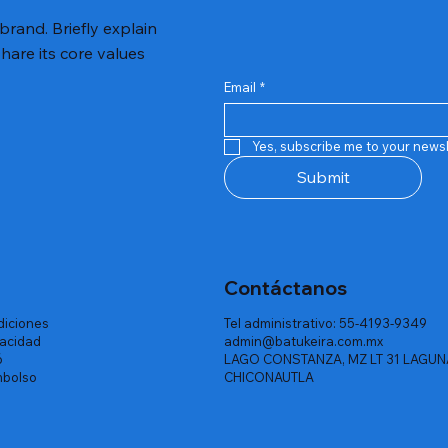
 brand. Briefly explain
hare its core values
Email
*
Yes, subscribe me to your newsl
Submit
Contáctanos
diciones
Tel administrativo: 55-4193-9349
vacidad
admin@batukeira.com.mx
ó
LAGO CONSTANZA, MZ LT 31 LAGUN
mbolso
CHICONAUTLA