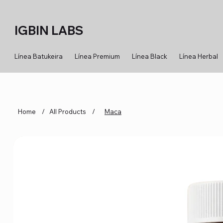
IGBIN LABS
Línea Batukeira
Línea Premium
Línea Black
Línea Herbal
Home
/
All Products
/
Maca