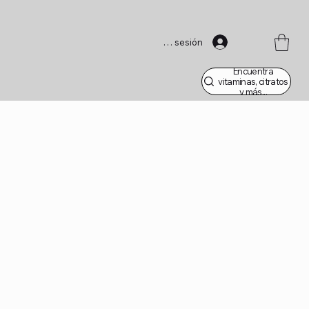
Iniciar sesión
Encuentra
vitaminas, citratos
y más...