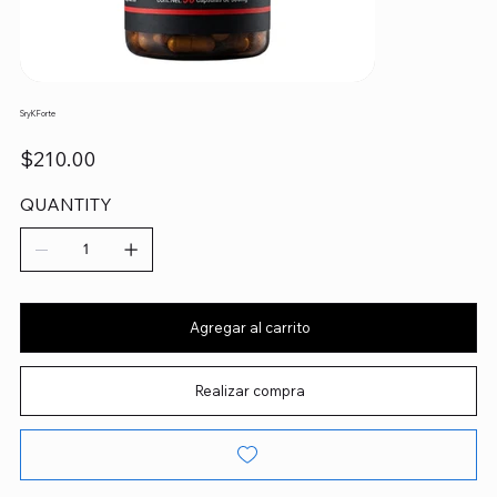
SryK Forte
Precio
$210.00
QUANTITY
Agregar al carrito
Realizar compra