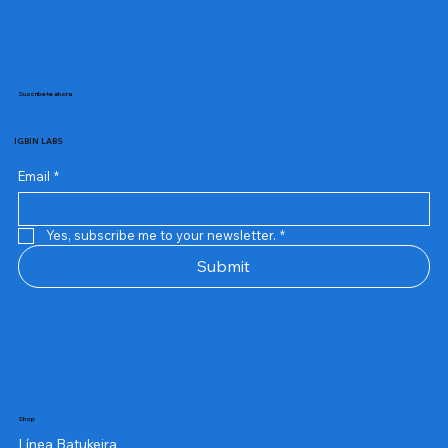
Suscribete ahora
IGBIN LABS
Email
*
Yes, subscribe me to your newsletter.
*
Submit
Shop
Línea Batukeira