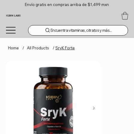
Envío gratis en compras arriba de $1,499 mxn
IGBIN LABS
Encuentra vitaminas, citratos y más...
Home
/
All Products
/
SryK Forte